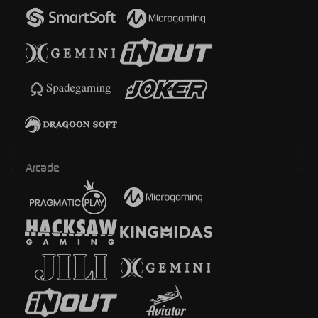
Arcade