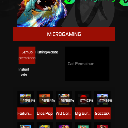
MICROGAMING
Semua
Fishing
Arcade
permainan
Instant
Win
RTP
81%
RTP
84%
RTP
85%
RTP
93%
RTP
86%
Fortune Fishing
Dice Pop
WD Golden Fuwa Fishing
Big Button Bash
SoccerX