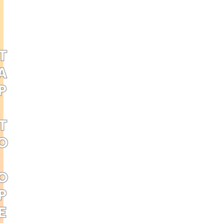
TO OPEN