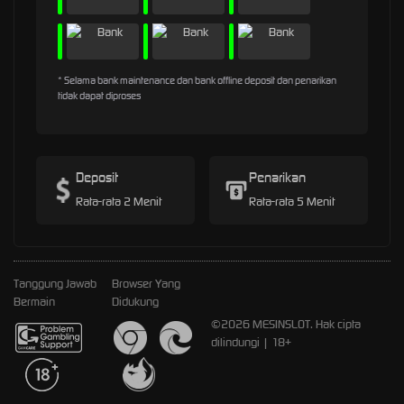
* Selama bank maintenance dan bank offline deposit dan penarikan
tidak dapat diproses
Deposit
Penarikan
Rata-rata 2 Menit
Rata-rata 5 Menit
Tanggung Jawab
Browser Yang
Bermain
Didukung
©2026 MESINSLOT. Hak cipta
dilindungi | 18+