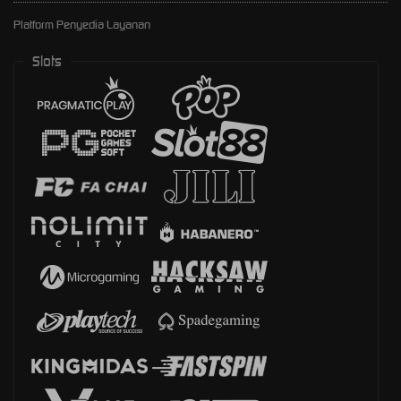
Platform Penyedia Layanan
Slots