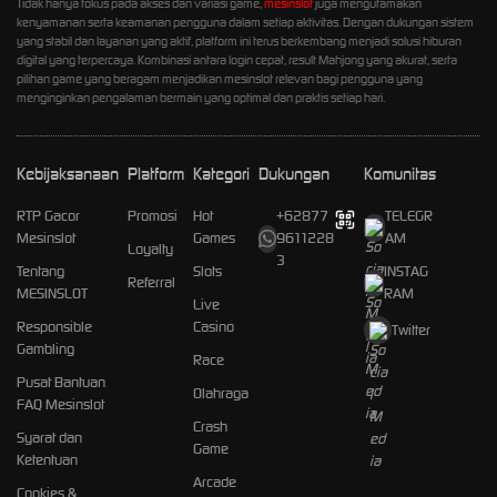
Tidak hanya fokus pada akses dan variasi game,
mesinslot
juga mengutamakan
kenyamanan serta keamanan pengguna dalam setiap aktivitas. Dengan dukungan sistem
yang stabil dan layanan yang aktif, platform ini terus berkembang menjadi solusi hiburan
digital yang terpercaya. Kombinasi antara login cepat, result Mahjong yang akurat, serta
pilihan game yang beragam menjadikan mesinslot relevan bagi pengguna yang
menginginkan pengalaman bermain yang optimal dan praktis setiap hari.
Kebijaksanaan
Platform
Kategori
Dukungan
Komunitas
RTP Gacor
Promosi
Hot
+62877
TELEGR
Mesinslot
Games
9611228
AM
Loyalty
3
Tentang
Slots
INSTAG
Referral
MESINSLOT
RAM
Live
Responsible
Casino
Twitter
Gambling
Race
Pusat Bantuan
Olahraga
FAQ Mesinslot
Crash
Syarat dan
Game
Ketentuan
Arcade
Cookies &